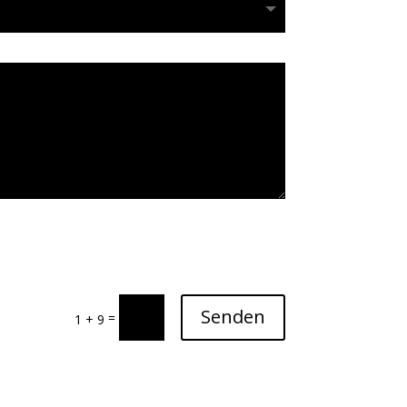
Senden
=
1 + 9