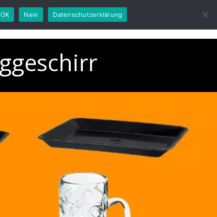
OK
Nein
Datenschutzerklärung
r mieten
Mehrwegkonzepte
Spülservice
geschirr